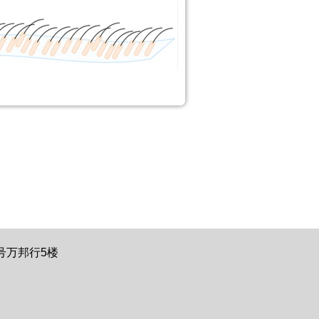
号万邦行5楼