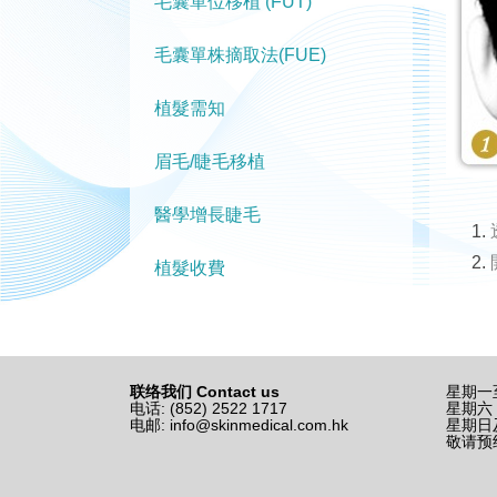
毛囊單位移植 (FUT)
毛囊單株摘取法(FUE)
植髮需知
眉毛/睫毛移植
醫學增長睫毛
植髮收費
联络我们 Contact us
星期一至五
电话: (852) 2522 1717
星期六 
电邮:
info@skinmedical.com.hk
星期日
敬请预