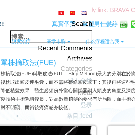
Friendly link: BRAVA 
Search
真實個案：重塑男仕髮線
搜
脱发治疗
医学丰胸
什么疗程适合我
索：
Recent Comments
Archives
單株摘取法(FUE)
Categories
株摘取法(FUE)與取皮法(FUT – Strip Method)最大
没有分类
皮後枕取出頭皮連毛囊，而不需將整條頭皮取下；其後再將這些
而降低植髮效果，醫生必須份外當心開採器鑚入頭皮的角度及深
Meta
E植髮技術手術耗時較長，對高數量植髮的要求有所局限，而手術亦
登录
相對不明顯、而術後疼痛感亦較低。
条目 feed
评论 feed