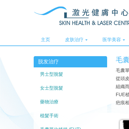
主页
皮肤治疗
医学美容
毛囊
脱发治疗
毛囊單
男士型脫髮
從頭
組織
女士型脫髮
FU
藥物治療
疤痕
植髮手術