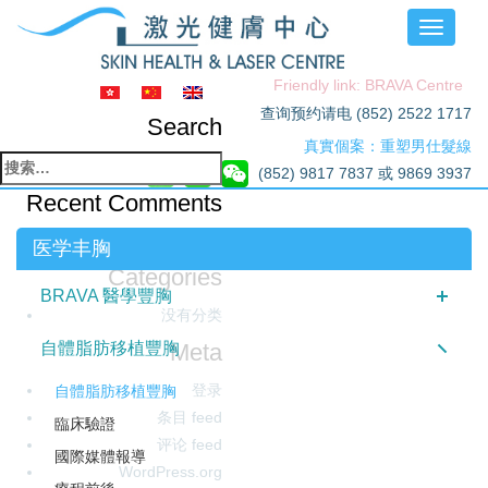
Toggle
navigati
Friendly link: BRAVA Centre
查询预约请电 (852) 2522 1717
Search
真實個案：重塑男仕髮線
搜
(852) 9817 7837 或 9869 3937
索：
Recent Comments
Archives
医学丰胸
Categories
BRAVA 醫學豐胸
没有分类
Meta
自體脂肪移植豐胸
登录
自體脂肪移植豐胸
条目 feed
臨床驗證
评论 feed
國際媒體報導
WordPress.org