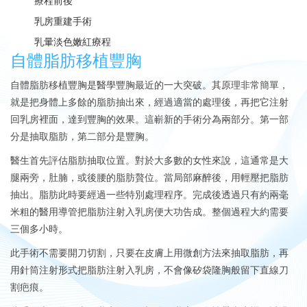
療程前後
乳房重建手術
乳暈淡色嫩紅療程
自體脂肪移植豐胸
自體脂肪移植豐胸是醫學豐胸最近的一大突破。其原理非常簡單，
就是把身體上多餘的脂肪抽出來，經過適當的處理後，再把它注射
回乳房裡面，達到豐胸的效果。這嶄新的手術分為兩部分。第一部
分是抽取脂肪，第二部分是豐胸。
醫生首先評估脂肪抽取位置。對於大多數的女性來說，這通常是大
腿兩旁，肚腩，或後腰的脂肪贅位。當局部麻醉後，用輕壓把脂肪
抽出。脂肪此時要經過一些特別處理程序。完成後透過只有約兩毫
米粗的醫用導管把脂肪注射入乳房便大功告成。整個過程大約需要
三個多小時。
此手術不需要開刀切割，只要在皮膚上用微創方法來抽取脂肪，再
用針筒注射形式把脂肪注射入乳房，不會像矽袋隆胸般留下直線刀
割疤痕。