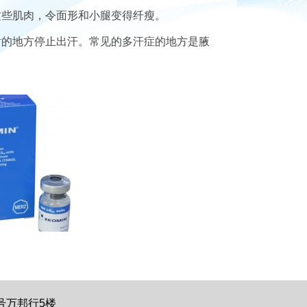
这些肌肉，令面形和小腿变得纤瘦。
射的地方停止出汗。常见的多汗症的地方是腋
号万邦行5楼