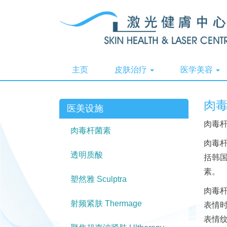
主页
皮肤治疗
医学美容
肉
医美设施
肉毒
肉毒杆菌素
肉毒杆
透明质酸
括韩国
素。
塑然雅 Sculptra
肉毒
射频紧肤 Thermage
表情
表情