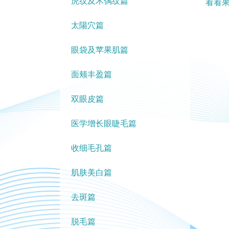
虎纹及木偶纹篇
看看果
太陽穴篇
眼袋及苹果肌篇
面颊丰盈篇
双眼皮篇
医学增长眼睫毛篇
收细毛孔篇
肌肤美白篇
去斑篇
脱毛篇