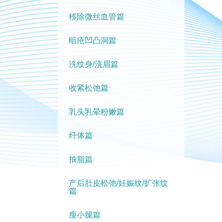
移除微丝血管篇
暗疮凹凸洞篇
洗纹身/洗眉篇
收紧松弛篇
乳头乳晕粉嫩篇
纤体篇
抽脂篇
产后肚皮松弛/妊娠纹/扩张纹
篇
瘦小腿篇