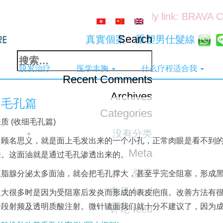
Friendly link: BRAVA 
Search
真實個案：重塑男仕髮線
搜
脱发治疗
医学丰胸
什么疗程适合我
索：
Recent Comments
Archives
细毛孔篇
Categories
质 (收细毛孔篇)
没有分类
，顾名思义，就是面上毛发出来的一个小孔，正常肉眼是看不到
Meta
肤。
这面油就是通过毛孔渗透出来的。
登录
皮脂腺分泌太多面油，就会把毛孔撑大，甚至乎完全阻塞，形成
条目 feed
粗大很多时是因为受阻塞后发炎而形成的表皮疤痕。
改善方法有
分段射频及透明质酸注射。
微针辘面我们就十分不建议了，因为
评论 feed