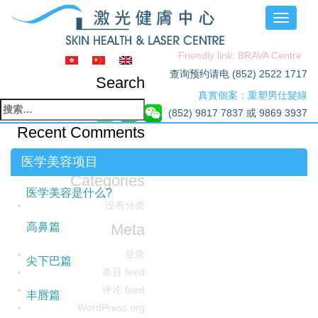
Toggle
navigati
Friendly link: BRAVA Centre
查询预约请电 (852) 2522 1717
Search
真實個案：重塑男仕髮線
搜
(852) 9817 7837 或 9869 3937
索：
Recent Comments
Archives
医学美容项目
Categories
医学美容是什么?
没有分类
Meta
高鼻篇
登录
尖下巴篇
条目 feed
评论 feed
丰唇篇
WordPress.org