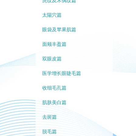
虎纹及木偶纹篇
太陽穴篇
眼袋及苹果肌篇
面颊丰盈篇
双眼皮篇
医学增长眼睫毛篇
收细毛孔篇
肌肤美白篇
去斑篇
脱毛篇