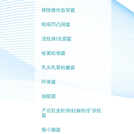
移除微丝血管篇
暗疮凹凸洞篇
洗纹身/洗眉篇
收紧松弛篇
乳头乳晕粉嫩篇
纤体篇
抽脂篇
产后肚皮松弛/妊娠纹/扩张纹
篇
瘦小腿篇