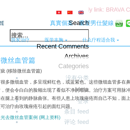
Friendly link: BRAVA 
Search
真實個案：重塑男仕髮線
搜
脱发治疗
医学丰胸
什么疗程适合我
索：
Recent Comments
Archives
除微丝血管篇
Categories
疵 (移除微丝血管篇)
没有分类
有很多微细血管，多呈现鲜红色，或蓝紫色。
这些微细血管多在
Meta
时，便会令白白的脸颊出现了看似不净的瑕疵。
治疗方案可用脉
如在腿上看到的静脉曲张。
有些人患上玫瑰痤疮而自己不知，面
登录
便可治疗由玫瑰痤疮引起的面红问题。
条目 feed
光去微丝血管案例 (网上资料)
评论 feed