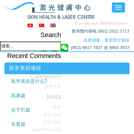
Toggle
navigati
Friendly link: BRAVA Centre
查询预约请电 (852) 2522 1717
Search
真實個案：重塑男仕髮線
搜
(852) 9817 7837 或 9869 3937
索：
Recent Comments
Archives
医学美容项目
Categories
医学美容是什么?
没有分类
Meta
高鼻篇
登录
尖下巴篇
条目 feed
评论 feed
丰唇篇
WordPress.org