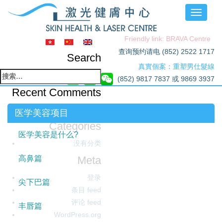
Toggle
navigati
Friendly link: BRAVA Centre
查询预约请电 (852) 2522 1717
Search
真實個案：重塑男仕髮線
搜
(852) 9817 7837 或 9869 3937
索：
Recent Comments
Archives
医学美容项目
Categories
医学美容是什么?
没有分类
Meta
高鼻篇
登录
尖下巴篇
条目 feed
评论 feed
丰唇篇
WordPress.org