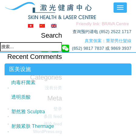
Toggle
navigati
Friendly link: BRAVA Centre
查询预约请电 (852) 2522 1717
Search
真實個案：重塑男仕髮線
搜
(852) 9817 7837 或 9869 3937
索：
Recent Comments
Archives
医美设施
Categories
肉毒杆菌素
没有分类
Meta
透明质酸
登录
塑然雅 Sculptra
条目 feed
评论 feed
射频紧肤 Thermage
WordPress.org