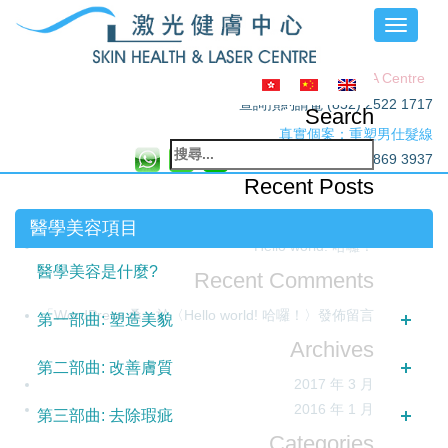
Toggle
navigati
Friendly link: BRAVA Centre
查詢預約請電 (852) 2522 1717
Search
真實個案：重塑男仕髮線
搜
(852) 9817 7837 或 9869 3937
尋
Recent Posts
關
醫學美容第一部曲：塑造美貌 (太陽穴篇)
鍵
醫學美容項目
Hello world! 哈囉！
字:
醫學美容是什麼?
Recent Comments
「
WordPress 桑
」於〈
Hello world! 哈囉！
〉發佈留言
第一部曲: 塑造美貌
Archives
第二部曲: 改善膚質
2017 年 3 月
2016 年 1 月
第三部曲: 去除瑕疵
Categories