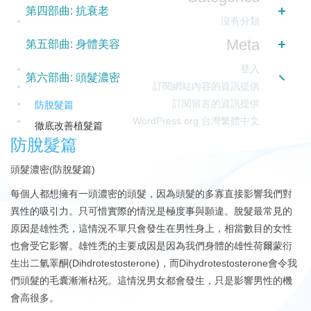
第四部曲: 抗衰老
沒有分類
Meta
第五部曲: 身體美容
登入
第六部曲: 頭髮濃密
訂閱網站內容的資訊提供
訂閱留言的資訊提供
防脫髮篇
WordPress.org 台灣繁體中文
徹底改善植髮篇
防脫髮篇
頭髮濃密(防脫髮篇)
每個人都想擁有一頭濃密的頭髮，因為頭髮的多寡直接影響我們對
異性的吸引力。只可惜實際的情況是極度事與願違。脫髮最常見的
原因是雄性禿，這情況不單只會發生在男性身上，相當數目的女性
也會受它影響。雄性禿的主要成因是因為我們身體的雄性荷爾蒙衍
生出二氫睪酮(Dihdrotestosterone)，而Dihydrotestosterone會令我
們頭髮的毛囊漸漸枯死。這情況男女都會發生，只是影響男性的機
會高很多。