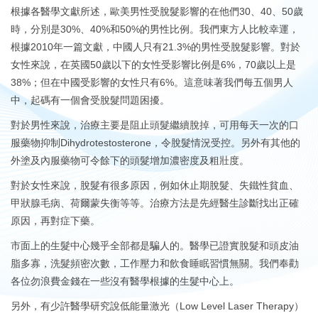
根據各醫學文獻所述，歐美男性受脫髮影響的在他們30、40、50歲
時，分別是30%、40%和50%的男性比例。我們東方人比較幸運，
根據2010年一篇文獻，中國人只有21.3%的男性受脫髮影響。對於
女性來說，在英國50歲以下的女性受影響比例是6%，70歲以上是
38%；但在中國受影響的女性只有6%。這意味著我們每五個男人
中，起碼有一個會受脫髮問題困擾。
對於男性來說，治療主要是阻止頭髮繼續脫掉，可用每天一次的口
服藥物抑制Dihydrotestosterone，令脫髮情況受控。另外有其他的
外塗及內服藥物可令餘下的頭髮增加濃密度及粗壯度。
對於女性來說，脫髮有很多原因，例如休止期脫髮、失鐵性貧血、
甲狀腺毛病、荷爾蒙失衡等等。治療方法是先經醫生診斷找出正確
原因，再對症下藥。
市面上的生髮中心幾乎全部都是騙人的。醫學已證實脫髮和頭皮油
脂多寡，洗髮頻密次數，工作壓力和飲食睡眠習慣無關。我們奉勸
各位勿浪費金錢在一些沒有醫學根據的生髮中心上。
另外，有少許醫學研究說低能量激光（Low Level Laser Therapy）